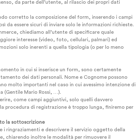
nso, da parte dell’utente, al rilascio dei propri dati
odo corretto la composizione del form, inserendo i campi
ì da essere sicuri di inviare solo le informazioni richieste.
merce, chiediamo all’utente di specificare quale
giore interesse (video, foto, cellulari, palmari) ed
ozioni solo inerenti a quella tipologia (o per lo meno
momento in cui si inserisce un form, sono certamente
 trattamento dei dati personali. Nome e Cognome possono
no molto importanti nel caso in cui avessimo intenzione di
 (Gentile Mario Rossi, …).
erire, come campi aggiuntivi, solo quelli davvero
 la procedura di registrazione è troppo lunga, finiremo per
to la sottoscrizione
ringraziamenti e descrivere il servizio oggetto della
e, chiarendo inoltre le modalità per rimuovere il