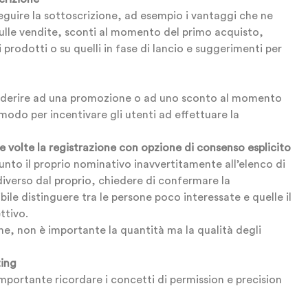
seguire la sottoscrizione, ad esempio i vantaggi che ne
sulle vendite, sconti al momento del primo acquisto,
 prodotti o su quelli in fase di lancio e suggerimenti per
 di aderire ad una promozione o ad uno sconto al momento
odo per incentivare gli utenti ad effettuare la
ue volte la registrazione con opzione di consenso esplicito
iunto il proprio nominativo inavvertitamente all’elenco di
diverso dal proprio, chiedere di confermare la
ile distinguere tra le persone poco interessate e quelle il
ttivo.
one, non è importante la quantità ma la qualità degli
ting
mportante ricordare i concetti di permission e precision