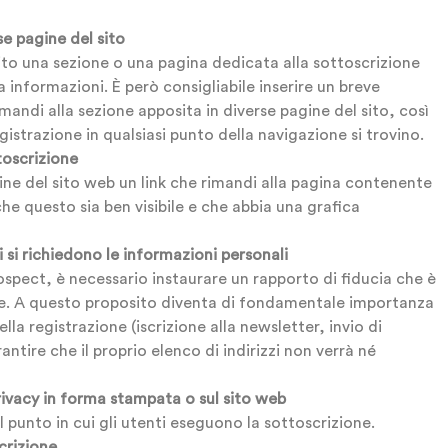
rse pagine del sito
ito una sezione o una pagina dedicata alla sottoscrizione
ta informazioni. È però consigliabile inserire un breve
mandi alla sezione apposita in diverse pagine del sito, così
registrazione in qualsiasi punto della navigazione si trovino.
toscrizione
gine del sito web un link che rimandi alla pagina contenente
he questo sia ben visibile e che abbia una grafica
i si richiedono le informazioni personali
ospect, è necessario instaurare un rapporto di fiducia che è
ale. A questo proposito diventa di fondamentale importanza
la registrazione (iscrizione alla newsletter, invio di
ntire che il proprio elenco di indirizzi non verrà né
privacy in forma stampata o sul sito web
l punto in cui gli utenti eseguono la sottoscrizione.
crizione