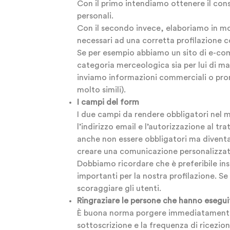
Con il primo intendiamo ottenere il conse
personali.
Con il secondo invece, elaboriamo in m
necessari ad una corretta profilazione cos
Se per esempio abbiamo un sito di e-com
categoria merceologica sia per lui di mag
inviamo informazioni commerciali o prom
molto simili).
I campi del form
I due campi da rendere obbligatori nel 
l’indirizzo email e l’autorizzazione al
anche non essere obbligatori ma diventa
creare una comunicazione personalizzata
Dobbiamo ricordare che è preferibile ins
importanti per la nostra profilazione. Se
scoraggiare gli utenti.
Ringraziare le persone che hanno esegui
È buona norma porgere immediatamente i 
sottoscrizione e la frequenza di ricezion