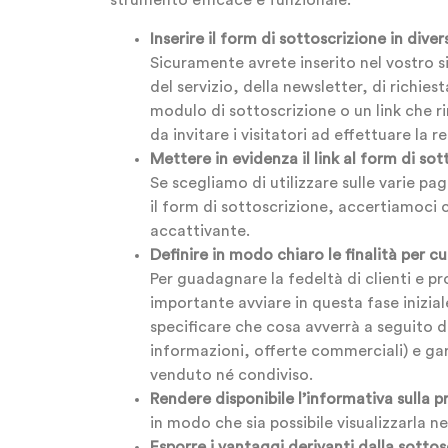
strumento efficace e funzionale.
Inserire il form di sottoscrizione in dive
Sicuramente avrete inserito nel vostro s
del servizio, della newsletter, di richies
modulo di sottoscrizione o un link che ri
da invitare i visitatori ad effettuare la 
Mettere in evidenza il link al form di sot
Se scegliamo di utilizzare sulle varie pa
il form di sottoscrizione, accertiamoci c
accattivante.
Definire in modo chiaro le finalità per cu
Per guadagnare la fedeltà di clienti e pr
importante avviare in questa fase inizi
specificare che cosa avverrà a seguito del
informazioni, offerte commerciali) e gara
venduto né condiviso.
Rendere disponibile l’informativa sulla 
in modo che sia possibile visualizzarla ne
Esporre i vantaggi derivanti dalla sottos