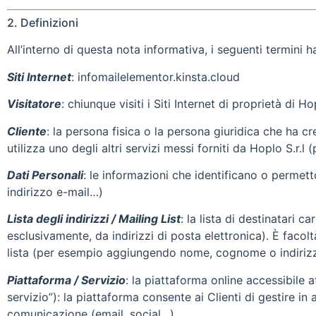
2. Definizioni
All’interno di questa nota informativa, i seguenti termini ha
Siti Internet
: infomailelementor.kinsta.cloud
Visitatore
: chiunque visiti i Siti Internet di proprietà di Hop
Cliente
: la persona fisica o la persona giuridica che ha c
utilizza uno degli altri servizi messi forniti da Hoplo S.r.l 
Dati Personali
: le informazioni che identificano o permett
indirizzo e-mail…)
Lista degli indirizzi / Mailing List
: la lista di destinatari 
esclusivamente, da indirizzi di posta elettronica). È facoltà 
lista (per esempio aggiungendo nome, cognome o indirizz
Piattaforma / Servizio
: la piattaforma online accessibile
servizio”): la piattaforma consente ai Clienti di gestire i
comunicazione (email, social…)