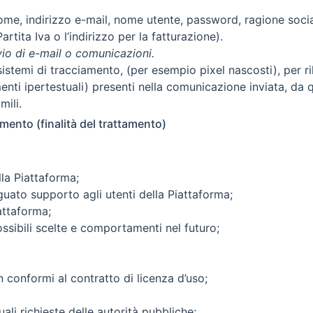
me, indirizzo e-mail, nome utente, password, ragione social
rtita Iva o l’indirizzo per la fatturazione).
vio di e-mail o comunicazioni.
 sistemi di tracciamento, (per esempio pixel nascosti), per ri
amenti ipertestuali) presenti nella comunicazione inviata, da 
mili.
amento (finalità del trattamento)
lla Piattaforma;
eguato supporto agli utenti della Piattaforma;
attaforma;
 possibili scelte e comportamenti nel futuro;
on conformi al contratto di licenza d’uso;
ali richieste delle autorità pubbliche;