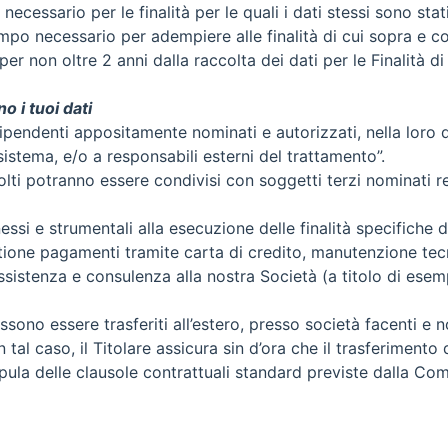
cessario per le finalità per le quali i dati stessi sono stati
tempo necessario per adempiere alle finalità di cui sopra e 
per non oltre 2 anni dalla raccolta dei dati per le Finalità d
o i tuoi dati
 dipendenti appositamente nominati e autorizzati, nella loro qu
sistema, e/o a responsabili esterni del trattamento”.
ccolti potranno essere condivisi con soggetti terzi nominati r
si e strumentali alla esecuzione delle finalità specifiche de
stione pagamenti tramite carta di credito, manutenzione tec
sistenza e consulenza alla nostra Società (a titolo di esempi
sono essere trasferiti all’estero, presso società facenti e 
 tal caso, il Titolare assicura sin d’ora che il trasferimento
stipula delle clausole contrattuali standard previste dalla C