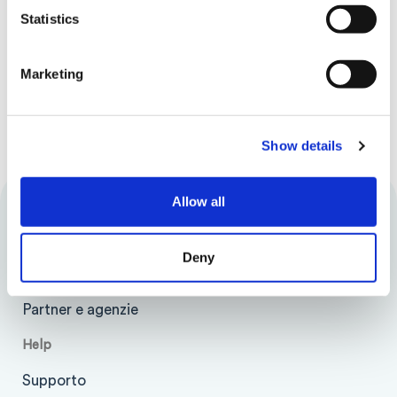
Statistics
Marketing
Cliccando su "Invia" dichiaro di aver letto e compreso
l'informativa
sul trattamento dei dati.
Invia
Show details
Allow all
Azienda
Chi siamo
Deny
Lavora con noi
Partner e agenzie
Help
Supporto