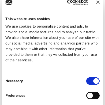
Chiamaci
Chiamaci al telefono dal lunedì al venerdì 9-13 14-18
This website uses cookies
+39 02 00619072
We use cookies to personalise content and ads, to
provide social media features and to analyse our traffic.
We also share information about your use of our site with
Richiedi
our social media, advertising and analytics partners who
may combine it with other information that you’ve
informazioni
provided to them or that they’ve collected from your use
of their services.
Consent
Necessary
Selection
Preferences