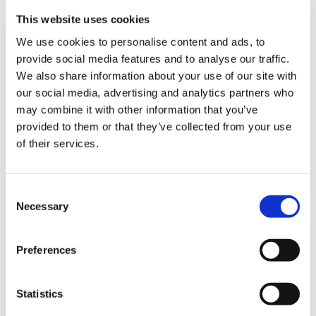
This website uses cookies
We use cookies to personalise content and ads, to
provide social media features and to analyse our traffic.
We also share information about your use of our site with
Reportistica
our social media, advertising and analytics partners who
may combine it with other information that you’ve
Per ciascuna email inviata, Infomail registra i dati per
provided to them or that they’ve collected from your use
mettere a disposizione statistiche dettagliate in tempo
of their services.
reale.
Attraverso la pagina delle statistiche è possibile verificare
Consent
i risultati della tua spedizione rispetto alle aperture e al
Necessary
Selection
numero di clic, fino a visualizzare chi ha aperto o cliccato
l’email.
Preferences
Infomail gestisce automaticamente gli indirizzi che
generano un errore (bounce) e quelli che scelgono di
Statistics
disiscriversi. Grazie all’integrazione con strumenti di
analytics è possibile monitorare il traffico generato sul