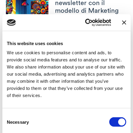
newsletter con il
modello di Marketing
PAS, con l’intelligenza
artificiale di Infomail
10 Maggio 2024
This website uses cookies
Il modello PAS (Problema-Agitazione-
Soluzione) è un framework di marketing
We use cookies to personalise content and ads, to
molto utilizzato per creare messaggi
provide social media features and to analyse our traffic.
pubblicitari e di marketing efficaci, che
We also share information about your use of our site with
potrai utilizzare per le tue newsletter e per
le tue strategie di email marketing. Ecco
our social media, advertising and analytics partners who
una breve descrizione di ciascuno stadio:
may combine it with other information that you’ve
Utilizzando l’Intelligenza Artificiale inclusa
provided to them or that they’ve collected from your use
nel tuo piano Infomail, puoi
of their services.
Leggi tutto »
Consent
Necessary
Ottimizzazione delle
Selection
Newsletter per i