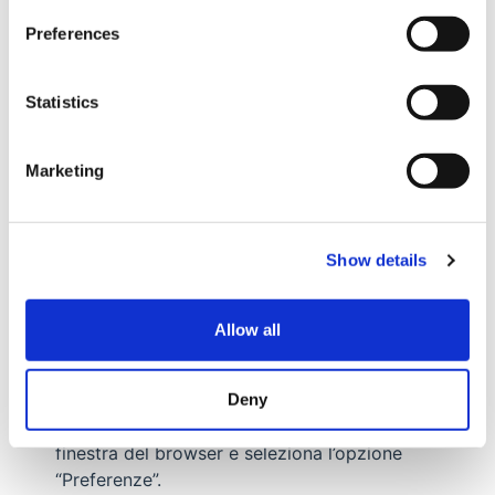
finestra del browser e seleziona ‘Opzioni Internet’,
Preferences
quindi fai clic sulla scheda ‘Privacy’.
Per attivare/disattivare i cookie nel tuo browser,
verifica il livello di privacy.
Statistics
Mozilla Firefox
Clicca su “Strumenti” nella parte superiore della
Marketing
finestra del browser e seleziona “Opzioni”
Quindi seleziona l’icona Privacy.
Fai clic su Cookie.
Show details
Come gestire i cookie su Mac
L’utente può decidere se accettare o meno i cookie
Allow all
utilizzando le impostazioni del proprio browser:
Safari su OSX
Deny
Fai clic su ‘Safari’ nella parte superiore della
finestra del browser e seleziona l’opzione
“Preferenze”.