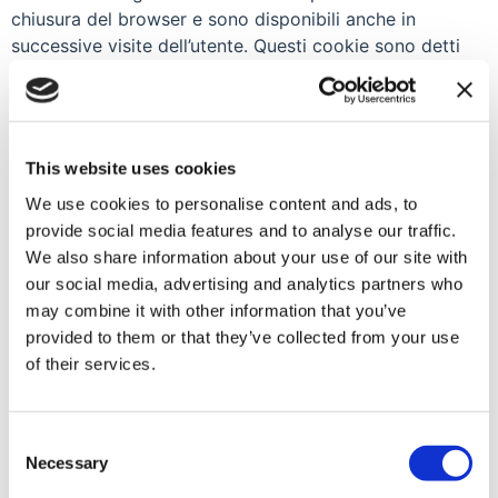
chiusura del browser e sono disponibili anche in
successive visite dell’utente. Questi cookie sono detti
persistenti e la loro durata è fissata dal server al
momento della loro creazione. In alcuni casi è fissata
una scadenza, in altri casi la durata è illimitata.
This website uses cookies
Come gestire i cookie sul tuo PC
We use cookies to personalise content and ads, to
L’utente può decidere se accettare o meno i cookie
provide social media features and to analyse our traffic.
utilizzando le impostazioni del proprio browser:
We also share information about your use of our site with
Google Chrome
our social media, advertising and analytics partners who
may combine it with other information that you’ve
Clicca su “Strumenti” nella parte superiore della
provided to them or that they’ve collected from your use
finestra del browser e selezionare Opzioni.
of their services.
Individua la sezione ‘Privacy’, e seleziona il
pulsante “Impostazioni contenuto” ‘.
Microsoft Internet Explorer
Consent
Necessary
Selection
Clicca su “Strumenti” nella parte superiore della