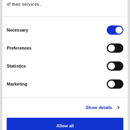
Grazie ai parametri UTM, Analytics è in grado di
of their services.
segnalarci che quella conversione è frutto della
nostra campagna di email marketing.
Consent
Per l’applicazione di questi parametri, aggiunti nella
Necessary
Selection
parte finale degli url di destinazione, puoi utilizzare
lo strumento di Google
Campaign Url Bulder
, che
provvede ad un tracciamento delle seguenti voci:
Preferences
Url della pagina di atterraggio
Campagna ID
Statistics
Sorgente
Mezzo
Marketing
Nome della campagna
Parole chiave della campagna (per campagne
a pay per clic)
Contenuto (per differenziare i tipi di annunci o
Show details
link)
Facciamo un esempio concreto per una campagna
Allow all
di email marketing con Infomail.