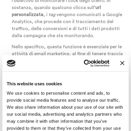
l’obiettivo di monitorare i click degli utenti. In
sostanza, quando qualcuno clicca sull’
url
personalizzata
, i
tag
vengono comunicati a Google
Analytics, che procede con il tracciamento del
traffico, delle conversioni e di tutti i dati prodotti
dalla campagna che sta monitorando.
Nello specifico, questa funzione è essenziale per le
attività di email marketing, al fine di tenere traccia
della provenienza degli utenti.
Può capitare, infatti, che il destinatario di una
nostra campagna email clicchi sulla
call to action
e
This website uses cookies
atterri sul sito, procedendo immediatamente con
We use cookies to personalise content and ads, to
l’acquisto di un prodotto. Eppure, si tratta di un
provide social media features and to analyse our traffic.
caso abbastanza raro rispetto all’eventualità che
We also share information about your use of our site with
l’utente navighi il sito, si sposti sui nostri social in
our social media, advertising and analytics partners who
cerca di informazioni, opinioni e recensioni per poi
may combine it with other information that you’ve
tornare sul nostro ecommerce e finalizzare il tutto.
provided to them or that they’ve collected from your use