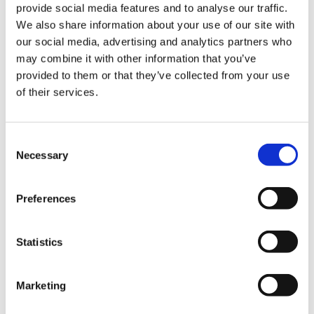
Percentuale di Click
provide social media features and to analyse our traffic.
We also share information about your use of our site with
La percentuale di clic è un indicatore che mostra il
our social media, advertising and analytics partners who
numero di persone che hanno fatto clic sul link
may combine it with other information that you’ve
presente nella mail. Si ottiene dividendo la somma
provided to them or that they’ve collected from your use
dei clic totali per il numero complessivo delle email
of their services.
inviate. Più alto è questo valore, maggiore è il
successo dell’azione di marketing intrapresa.
Consent
Altri valori da considerare nel calcolo del ROI
Necessary
Selection
Grado di coinvolgimento
Preferences
Migliore è la qualità della e-mail nell’incoraggiare gli
utenti a interagire con le vostre proposte, maggiori
sono i margini di profitto. Il grado di
Statistics
coinvolgimento si misura sulla base del numero delle
mail aperte dai destinatari.
Marketing
Infine, comparate le entrate economiche pervenute
dalla strategia dell’email marketing con quelle