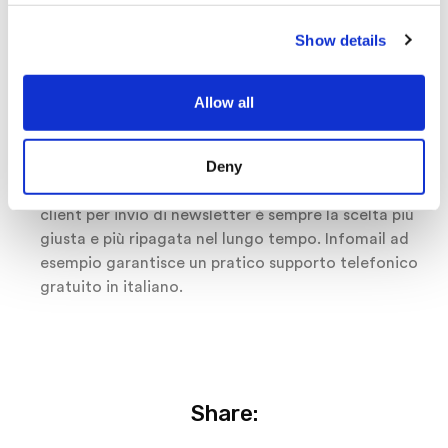
pervenute da altre fonti e verificate l’incremento di
Show details
traffico sul vostro sito.
Conclusioni
Allow all
Fare le giuste valutazioni sul ROI della vostra
campagna di email marketing richiede molta
Deny
esperienza e la necessità di tenere a mente una
vasta gamma di parametri. Affidarsi a specialisti del
client per invio di newsletter è sempre la scelta più
giusta e più ripagata nel lungo tempo. Infomail ad
esempio garantisce un pratico supporto telefonico
gratuito in italiano.
Share: