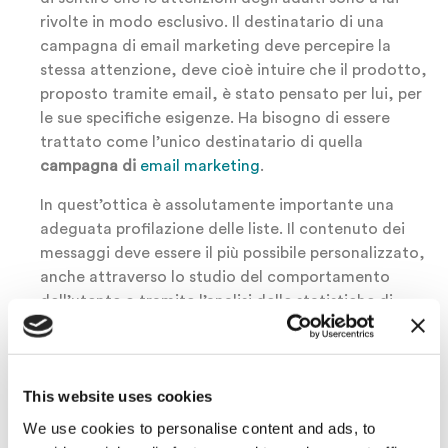
rivolte in modo esclusivo. Il destinatario di una
campagna di email marketing deve percepire la
stessa attenzione, deve cioè intuire che il prodotto,
proposto tramite email, è stato pensato per lui, per
le sue specifiche esigenze. Ha bisogno di essere
trattato come l’unico destinatario di quella
campagna di
email marketing
.
In quest’ottica è assolutamente importante una
adeguata profilazione delle liste. Il contenuto dei
messaggi deve essere il più possibile personalizzato,
anche attraverso lo studio del comportamento
dell’utente o tramite l’analisi delle statistiche di
invio della
campagna di email marketing efficace
.
Utilizza la strategia del Carpe Diem per la tua
campagna di email marketing efficace
This website uses cookies
Il bimbo ha tutta la vita davanti, ma ha poca
We use cookies to personalise content and ads, to
pazienza e, davanti ad una promessa, attende un