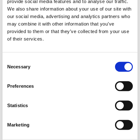
provide social media features and to analyse our traffic.
tempo limitato. Un messaggio, per essere efficace,
We also share information about your use of our site with
deve essere
inviato in maniera tempestiva
, magari
our social media, advertising and analytics partners who
in occasione di un grande evento. In questo modo si
may combine it with other information that you’ve
può ottenere una
percentuale di aperture e click
provided to them or that they’ve collected from your use
superiore
a quella che si potrebbe ottenere rispetto
of their services.
ad una newsletter normale pianificata con una
scadenza fissa.
Consent
Per poter utilizzare la strategia del “
carpe diem
” è
Necessary
Selection
però necessario uno strumento per la gestione delle
campagne
di email marketing
che possa inviare in
modo immediato le email.
Preferences
Statistics
Share:
Marketing