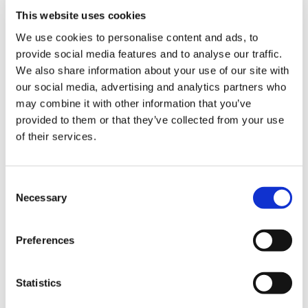
This website uses cookies
considerare, che a questo punto del rapporto il
coinvolgimento del nostro contatto è ai massimi
We use cookies to personalise content and ads, to
livelli, pertanto è indispensabile tenere alta la sua
provide social media features and to analyse our traffic.
attenzione. Offrire uno sconto o un regalo,
We also share information about your use of our site with
anticipandolo già nell’oggetto, sarà un ottimo
our social media, advertising and analytics partners who
modo per spingere il cliente a effettuare un nuovo
may combine it with other information that you’ve
acquisto. Qualora per motivi di
budget
non fosse
provided to them or that they’ve collected from your use
possibile offrire uno sconto, è possibile optare per
of their services.
dei contenuti utili e funzionali, legati all’acquisto
fatto in precedenza.
Dare un valore aggiunto
, in un
modo o nell’altro, permetterà al cliente di
Consent
interiorizzare i servizi offerti e affidarsi nuovamente
Necessary
Selection
a noi.
◼️ Giorno 3:
brand awareness
Preferences
A questo punto, trascorsi altri giorni dalla
transazione positiva, è utile ricontattare il nostro
Statistics
cliente in merito al prodotto acquistato per fargli