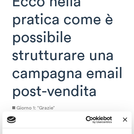
Ecco nella
pratica come è
possibile
strutturare una
campagna email
post-vendita
◼️ Giorno 1: “Grazie”
Il primo contatto post-vendita deve
necessariamente consistere in un ringraziamento,
magari accompagnato da un incentivo. Bisogna