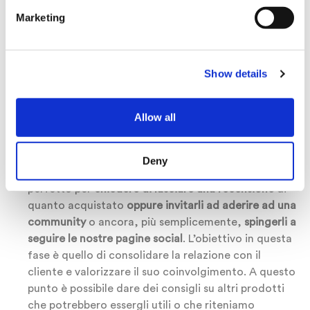
percepire a quali ulteriori vantaggi può accedere.
Marketing
Questa è un’occasione perfetta per fare
brand
awareness
ed eventualmente
introdurre iniziative
come programmi fedeltà o altri
plus
legati all’essere
clienti della nostra azienda.
Show details
◼️ Giorno 5: consolidare la relazione
Allow all
A questo punto i nostri clienti hanno sicuramente
avuto il tempo di osservare e testare il prodotto o
servizio e, allo stesso tempo, la loro attenzione è
Deny
ancora altissima nei nostri confronti: è il momento
perfetto per
chiedere di lasciare una recensione
di
quanto acquistato
oppure invitarli ad aderire ad una
community
o ancora, più semplicemente,
spingerli a
seguire le nostre pagine social
. L’obiettivo in questa
fase è quello di consolidare la relazione con il
cliente e valorizzare il suo coinvolgimento. A questo
punto è possibile dare dei consigli su altri prodotti
che potrebbero essergli utili o che riteniamo