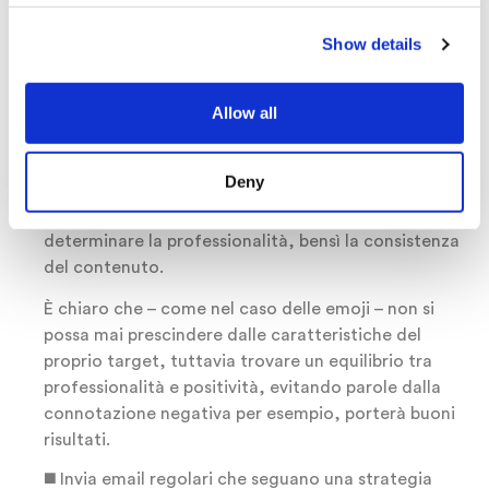
campagna di email marketing può davvero fare la
differenza rispetto alla percezione che il lettore ne
Show details
avrà. Un linguaggio amichevole e tendenzialmente
informale sarà sicuramente meglio accolto di una
scelta professionale ed “ermetica”.
Optare per un
Allow all
tono morbido darà una sensazione di genuinità
e
aumenterà certamente il coinvolgimento da parte
Deny
del lettore, suscitando fiducia rispetto al
contenuto. E ricordate: non è il tono austero a
determinare la professionalità, bensì la consistenza
del contenuto.
È chiaro che – come nel caso delle emoji – non si
possa mai prescindere dalle caratteristiche del
proprio target, tuttavia trovare un equilibrio tra
professionalità e positività, evitando parole dalla
connotazione negativa per esempio, porterà buoni
risultati.
◼️ Invia email regolari che seguano una strategia