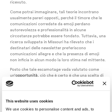
ricevuto.
Come potrai immaginare, tali teorie incontrano
usualmente pareri opposti, perché il timore che le
comunicazioni corredate da emoji perdano
autorevolezza e professionalità in alcune
circostanze potrebbe essere fondato. Tuttavia, una
ricerca sviluppata in Missouri ha rilevato che i
destinatari delle newsletter preferiscono
comunicazioni allegre e che la presenza di emoji
non inficia in alcun modo la loro stima nel mittente.
Posto che tale escamotage vada valutato come
un’
opportunità
, ciò che è certo è che una scelta di
questo genere non possa prescindere dall’analisi del
target: in generale, è più probabile che il pubblico
più giovane o informale risponda positivamente alle
emoji. Anche se ormai l’offerta di emoji è talmente
This website uses cookies
ampia da coprire tutti i settori: anche in una
We use cookies to personalise content and ads, to
newsletter a tema business si possono utilizzare