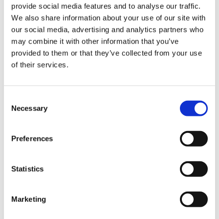
provide social media features and to analyse our traffic.
piccoli simboli colorati nell’oggetto per far risaltare
We also share information about your use of our site with
la propria comunicazione nella casella di posta in
our social media, advertising and analytics partners who
arrivo 📊.
may combine it with other information that you’ve
provided to them or that they’ve collected from your use
È bene dunque avere sempre un quadro completo
of their services.
del contesto socio-culturale e demografico della
propria platea di riferimento e ricercare emoji e
simboli appropriati.
Consent
Necessary
Selection
Preferences
Statistics
◼️ Scegli il linguaggio più consono
Marketing
La scelta del linguaggio da utilizzare in una