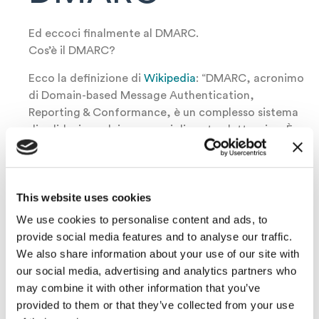
Ed eccoci finalmente al DMARC.
Cos’è il DMARC?
Ecco la definizione di
Wikipedia
: “DMARC, acronimo
di Domain-based Message Authentication,
Reporting & Conformance, è un complesso sistema
di validazione dei messaggi di posta elettronica. È
stato sviluppato principalmente per contrastare
l’email spoofing, una tecnica di attacco informatico
ampiamente utilizzata nello spam e nel phishing.”
This website uses cookies
Una volta configurato gli SPF e il DKIM (l’inserimento
We use cookies to personalise content and ads, to
deve avvenire successivamente) occorre inserire
provide social media features and to analyse our traffic.
un’ultima stringa nei DNS: occorre
impostare il
We also share information about your use of our site with
DMARC
.
our social media, advertising and analytics partners who
Per
impostare il DMARC
occorre
may combine it with other information that you’ve
provided to them or that they’ve collected from your use
Inserisci il record
TXT