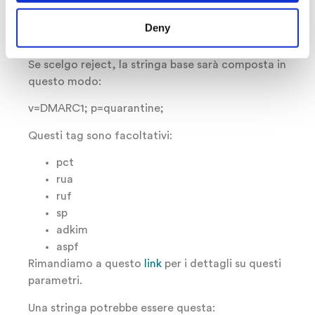
“reject”
, indica al server di posta di destinazione di
mettere rifiutare i messaggi nel caso in cui il DKIM e
Deny
gli SPF non superino l’autenticazione.
Se scelgo reject, la stringa base sarà composta in
questo modo:
v=DMARC1; p=quarantine;
Questi tag sono facoltativi:
pct
rua
ruf
sp
adkim
aspf
Rimandiamo a questo
link
per i dettagli su questi
parametri.
Una stringa potrebbe essere questa: