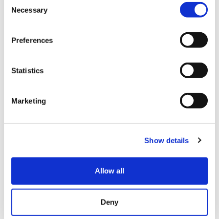
Necessary
Selection
Preferences
Statistics
Marketing
Show details
Quando sul client si clicca sul tasto “
Mostra
Allow all
immagini
” o “
Scarica immagini
” potrai visualizzare
l’email completa di
immagini
.Se si inserisce l’
alt text
tramite il
codice html,
il testo alternativo può
Deny
essere personalizzato per dimensione, posizione e
colore.