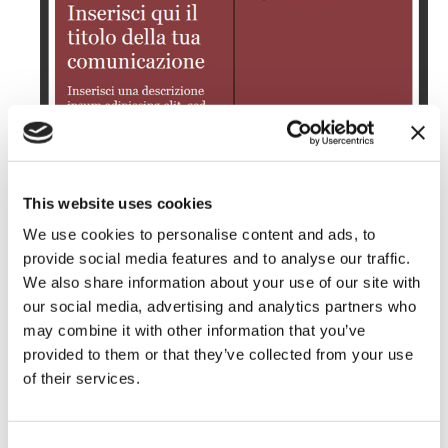
This website uses cookies
We use cookies to personalise content and ads, to
provide social media features and to analyse our traffic.
We also share information about your use of our site with
La maggior parte dei client non effettuano il
our social media, advertising and analytics partners who
download automatico delle immagini. Riceverai
may combine it with other information that you’ve
quindi la comunicazione in cui al posto
provided to them or that they’ve collected from your use
dell’immagine è appunto visibile la frase dell’
alt text
of their services.
dell’immagine
: “
Scopri i fiori colorati
“.
Consent