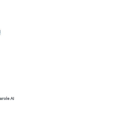
!
arole AI