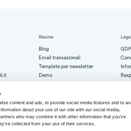
Risorse
Lega
Blog
GDP
Email transazionali
Cond
Template per newsletter
Info
.it
Demo
Resp
Manuale d'uso
Info
Glossario
Poli
s
ise content and ads, to provide social media features and to an
information about your use of our site with our social media,
partners who may combine it with other information that you’ve
ey’ve collected from your use of their services.