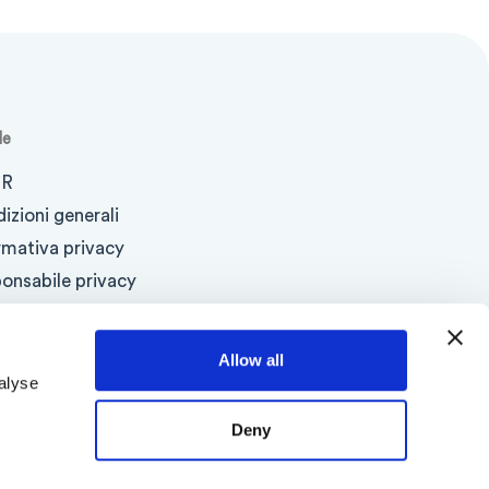
le
R
izioni generali
rmativa privacy
onsabile privacy
rmativa Cookie
cy Antispam
Allow all
alyse
Deny