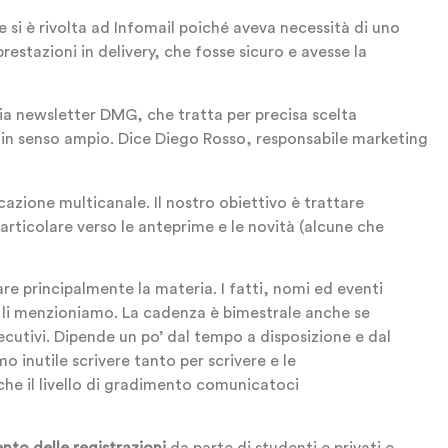
si è rivolta ad Infomail poiché aveva necessità di uno
estazioni in delivery, che fosse sicuro e avesse la
ria newsletter DMG, che tratta per precisa scelta
in senso ampio.
Dice Diego Rosso, responsabile marketing
zione multicanale. Il nostro obiettivo è trattare
articolare verso le anteprime e le novità (alcune che
zzare principalmente la materia. I fatti, nomi ed eventi
 li menzioniamo. La cadenza è bimestrale anche se
ecutivi. Dipende un po’ dal tempo a disposizione e dal
 inutile scrivere tanto per scrivere e le
e il livello di gradimento comunicatoci
to delle registrazioni
da parte di studenti e privati e