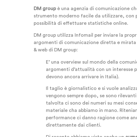
DM group
è una agenzia di comunicazione che 
strumento moderno facile da utilizzare, con pr
possibilità di effettuare statistiche online.
DM group utilizza Infomail per inviare la prop
argomenti di comunicazione diretta e mirata 
& web di DM group:
E’ una overview sul mondo della comunica
argomenti d’attualità con un interesse p
devono ancora arrivare in Italia).
Il taglio è giornalistico e si vuole anali
vengono sempre dopo, se sono rilevanti
talvolta ci sono dei numeri su mesi cons
materiale cha abbiamo in mano. Riteniamo
performance ci danno ragione come anch
direttamente dai clienti.
Di recente abbiamo visto anche un
aumen