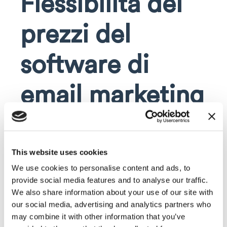
Flessibilità dei
prezzi del
software di
email marketing
Il
prezzo
è sicuramente una delle prime
discriminanti che influiscono nella
scelta di un
software di email marketing
rispetto ad un altro.
This website uses cookies
We use cookies to personalise content and ads, to
Accanto a soluzioni free con limiti di utilizzo, il
provide social media features and to analyse our traffic.
mercato offre strumenti a
We also share information about your use of our site with
pagamento, completamente modulabili e
our social media, advertising and analytics partners who
personalizzabili.
may combine it with other information that you’ve
Il prezzo può variare a seconda dei pacchetti scelti,