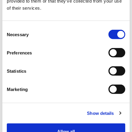
provided to them or that they’ve collected from your use
della modalità di pagamento e dell’integrazione di
of their services.
eventuali moduli per la personalizzazione del
servizio.
Consent
I
migliori software di email marketing
non
Necessary
Selection
prevedono
costi
di attivazione
o
vincoli
per un
periodo minimo, presentano invece differenti
Preferences
opzioni a seconda delle esigenze dei propri clienti: vi
sono infatti i
piani flat
, in alternativa a formule
pay
as you go
.
Statistics
La prima opzione è ideale per chi utilizza l’email
marketing come strumento consolidato di business
Marketing
e dunque paga il servizio sulla base del numero di
indirizzi email registrati sulla piattaforma.
La seconda non richiede un abbonamento ed è
Show details
perfetto per chi utilizza questo strumento in modo
discontinuo e in particolari momenti dell’anno. In
Allow all
generale, il nostro consiglio è di testare questa