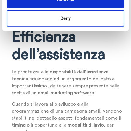
tipologia di tool grazie alle
prove gratuite
che
vengono proposte e individuare la formula migliore
Deny
per la tua strategia commerciale.
Efficienza
dell’assistenza
La prontezza e la disponibilità dell’
assistenza
tecnica
rimandano ad un argomento delicato e
importantissimo, da tenere sempre presente nella
scelta di un
email marketing software
.
Quando si lavora allo sviluppo e alla
programmazione di una campagna email, vengono
stabiliti nel dettaglio aspetti fondamentali come il
timing
più opportuno e le
modalità di invio
, per