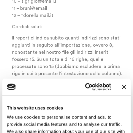
10 – s.grigio@email.l
11 – bruni@email
12 – fdorella mail.it
Cordiali saluti
Il report ci indica subito quanti indirizzi sono stati
aggiunti in seguito all’importazione, ovvero 8,
nonostante nel nostro file gli indirizzi inseriti
fossero 15. Su un totale di 16 righe, quelle
processate sono 15 (dobbiamo escludere la prima
riga in cui è presente l’intestazione delle colonne).
Le email scartate sono 3: significa che il sistema ha
individuato indirizzi replicati (nel nostro esempio la
email averdi@mail.it è presente 3 volte mentre
mcasa@mail.it è presente 2 volte per un totale di 3
This website uses cookies
indirizzi replicati).
Gli indirizzi elaborati, ovvero inseriti correttamente
We use cookies to personalise content and ads, to
sono 8, mentre 4 sono gli indirizzi sintatticamente
provide social media features and to analyse our traffic.
sbagliati.
We also share information about your use of our site with