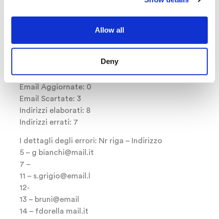
Di seguito alcuni dettagli relativi all’importazione: ID
della lista: 21785346
Allow all
Nome della lista: prova report 2
Numero di indirizzi presenti dopo l’importazione: 8
Deny
Nome del file caricato: texArea.csv
Righe processate: 18
Email Aggiornate: 0
Email Scartate: 3
Indirizzi elaborati: 8
Indirizzi errati: 7
I dettagli degli errori: Nr riga – Indirizzo
5 – g bianchi@mail.it
7 –
11 – s.grigio@email.l
12-
13 – bruni@email
14 – fdorella mail.it