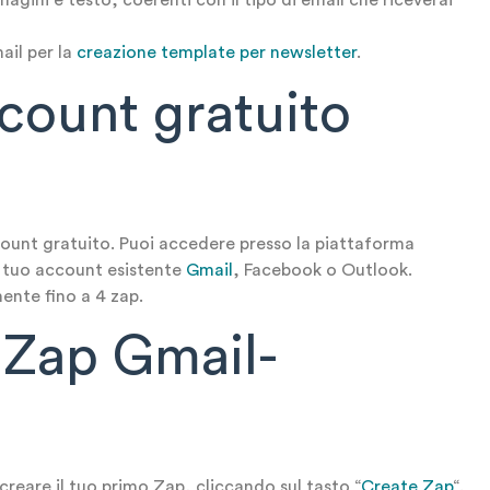
ini e testo, coerenti con il tipo di email che riceverai
il per la
creazione template per newsletter
.
count gratuito
count gratuito. Puoi accedere presso la piattaforma
l tuo account esistente
Gmail
, Facebook o Outlook.
ente fino a 4 zap.
o Zap Gmail-
creare il tuo primo Zap, cliccando sul tasto “
Create Zap
“.