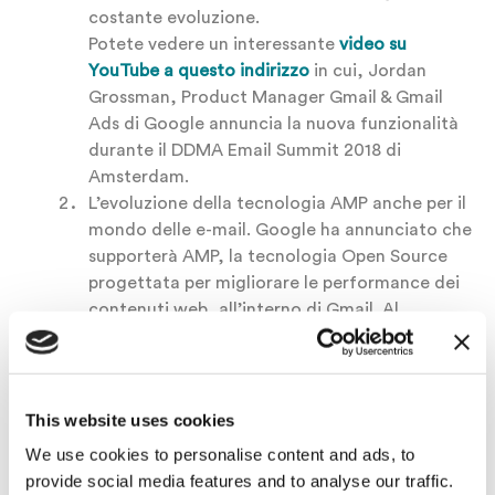
costante evoluzione.
Potete vedere un interessante
video su
YouTube a questo indirizzo
in cui, Jordan
Grossman, Product Manager Gmail & Gmail
Ads di Google annuncia la nuova funzionalità
durante il DDMA Email Summit 2018 di
Amsterdam.
L’evoluzione della tecnologia AMP anche per il
mondo delle e-mail. Google ha annunciato che
supporterà AMP, la tecnologia Open Source
progettata per migliorare le performance dei
contenuti web, all’interno di Gmail. Al
seguente link potrete trovare degli esempi e le
specifiche di applicazione su Gmail
https://developers.google.com/gmail/ampemail/
This website uses cookies
We use cookies to personalise content and ads, to
Vuoi provare Infomail
provide social media features and to analyse our traffic.