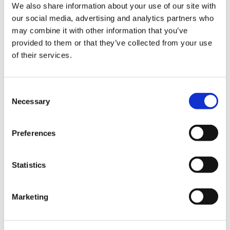
We also share information about your use of our site with
gratis e senza impegno?
our social media, advertising and analytics partners who
may combine it with other information that you’ve
Registrati subito a Infomail, per te
provided to them or that they’ve collected from your use
of their services.
500 invii omaggio e il nostro
supporto telefonico dedicato.
Consent
INIZIA SUBITO
Necessary
Selection
Preferences
Statistics
Share:
Marketing