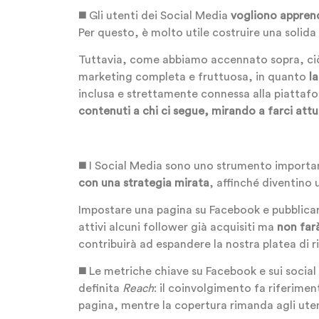
◼️ Gli utenti dei Social Media
vogliono apprend
Per questo, è molto utile costruire una solida
Tuttavia, come abbiamo accennato sopra, ciò n
marketing completa e fruttuosa, in quanto
la
inclusa e strettamente connessa alla piattaf
contenuti a chi ci segue, mirando a farci att
◼️ I Social Media sono uno strumento import
con una strategia mirata
, affinché diventino 
Impostare una pagina su Facebook e pubblica
attivi alcuni follower già acquisiti ma
non farà
contribuirà ad espandere la nostra platea di 
◼️ Le metriche chiave su Facebook e sui social 
definita
Reach
: il coinvolgimento fa riferime
pagina, mentre la copertura rimanda agli uten