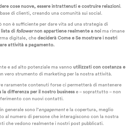
ere cose nuove, essere intrattenuti e costruire relazioni
.
 base di clienti, creando una comunità sui social.
on è sufficiente per dare vita ad una strategia di
 lista di
follower
non appartiene realmente a noi
ma rimane
orma digitale, che
deciderà Come e Se mostrare i nostri
uare attività a pagamento.
ante e ad alto potenziale ma vanno
utilizzati con costanza e
un vero strumento di marketing per la nostra attività.
re raramente contenuti forse ci permetterà di mantenere
 la differenza per il nostro business
e – soprattutto – non
riferimento con nuovi contatti.
in generale sono l’
engagement
e la copertura, meglio
nto al numero di persone che interagiscono con la nostra
ti che vedono realmente i nostri post pubblicati.