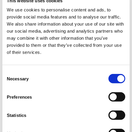
This website uses cookies
PASSO PER PASSO👣
We use cookies to personalise content and ads, to
provide social media features and to analyse our traffic.
Come realizzare
We also share information about your use of our site with
our social media, advertising and analytics partners who
la GIF animata:
may combine it with other information that you’ve
provided to them or that they’ve collected from your use
of their services.
passo per passo
Consent
I passi da compiere sono 2.
Necessary
Selection
Il primo passo
Preferences
Realizzare le singole immagini che (come dei
fotogrammi) daranno vita alla nostra animazione: la
GIF animata. Supponiamo di voler realizzare una GIF
Statistics
animata delle dimensioni di 600 X 400 pixels. Per
comodità abbiamo preparato un file che dopo aver