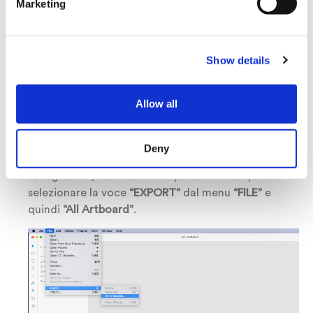
Marketing
installato Adobe XD potrete aprire e modificare a
vostro piacimento. Lo potete scaricare da questo
link
. 👈
Show details
Per avere ulteriori informazioni sull’utilizzo di Adobe
XD potete fare riferimento all’ interessante manuale
in lingua inglese che trovate
qui. 👈
Allow all
Dopo aver aperto il vostro file e averlo
eventualmente modificato secondo le vostre
Deny
esigenze, dovrete salvare le immagini (i
fotogrammi) sul vostro computer. Per far questo
selezionare la voce
“EXPORT”
dal menu
“FILE”
e
quindi
“All Artboard”
.