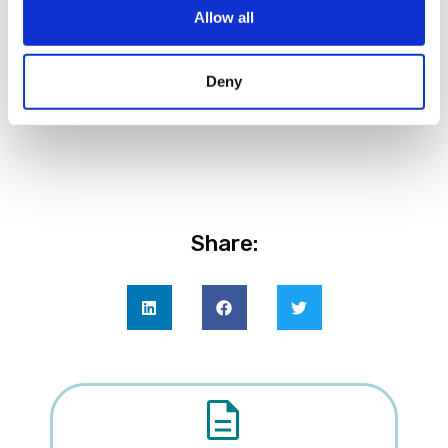
facilmente tutti i componenti della nostra
Allow all
community”.
Tecnoimprese
Deny
Questi sono solo alcuni dei nostri clienti che hanno
provato l’
email marketing efficace
di Infomail.
Share: