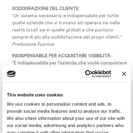
SODDISFAZIONE DEL CLIENTE
:
“Un sistema necessario e indispensabile per tutte
quelle aziende che si trovano ad operare sia nelle
realtà locali sia in quelle globali e che puntano
sempre di più alla soddisfazione dei propri clienti.”
Produzione Fuorivia
INDISPENSABILE PER ACQUISTARE VISIBILITÀ
:
“È indispensabile per l’azienda che vuole conquistare
maggiore visibilità e ottenere riscontri positivi e
immediatamente verificabili.”
Borgo Creativo
This website uses cookies
RISCONTRO IMMEDIATO
:
“Abbiamo deciso di utilizzare lo strumento dell’e-
We use cookies to personalise content and ads, to
mail marketing perché rispetto ad altri strumenti di
provide social media features and to analyse our traffic.
comunicazione ci sembra migliore in termini di
We also share information about your use of our site with
efficacia ed efficienza, ma soprattutto permette di
our social media, advertising and analytics partners who
misurare in tempo reale la validità di una campagna
may combine it with other information that you’ve