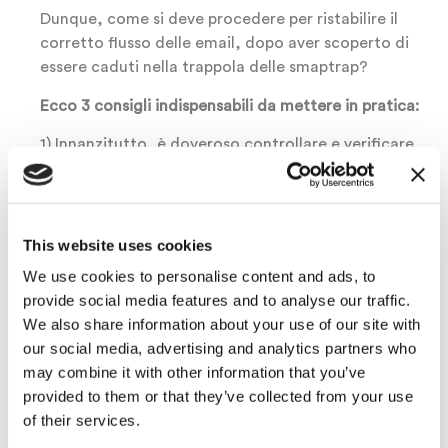
Dunque, come si deve procedere per ristabilire il
corretto flusso delle email, dopo aver scoperto di
essere caduti nella trappola delle smaptrap?
Ecco 3 consigli indispensabili da mettere in pratica:
1) Innanzitutto, è doveroso controllare e verificare
la mailing list prima di mettere in atto una qualsiasi
ulteriore campagna di email marketing. Per fare
questo check, è possibile utilizzare servizi disponibili
online, basta cercare su Google “
spamtrap check
“.
This website uses cookies
Così facendo, potremo assicurarci che gli indirizzi
We use cookies to personalise content and ads, to
siano realmente esistenti e attivi, senza mandare
provide social media features and to analyse our traffic.
alcun messaggio preventivo.
We also share information about your use of our site with
our social media, advertising and analytics partners who
2) Procedere riconfermando l’intero database.
may combine it with other information that you’ve
Questa pratica è sicura ma certamente costosa in
provided to them or that they’ve collected from your use
termini di perdite di iscritti. Trovandosi a dover
of their services.
riconfermare la propria iscrizione, molti utenti
sceglieranno di non rinnovare il proprio consenso.