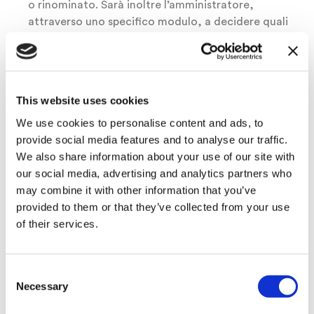
o rinominato. Sarà inoltre l’amministratore,
attraverso uno specifico modulo, a decidere quali
modalità per la creazione delle email potrà essere
utilizzata dai suoi clienti.
“I miei templates” è la funzionalità adatta a chi
vuole ulteriormente snellire i tempi di creazione
This website uses cookies
delle comunicazioni: sono sufficienti pochi minuti
We use cookies to personalise content and ads, to
per aggiornare i contenuti e la comunicazione è
provide social media features and to analyse our traffic.
pronta per l’invio.
We also share information about your use of our site with
our social media, advertising and analytics partners who
may combine it with other information that you’ve
provided to them or that they’ve collected from your use
of their services.
Share:
Consent
Necessary
Selection