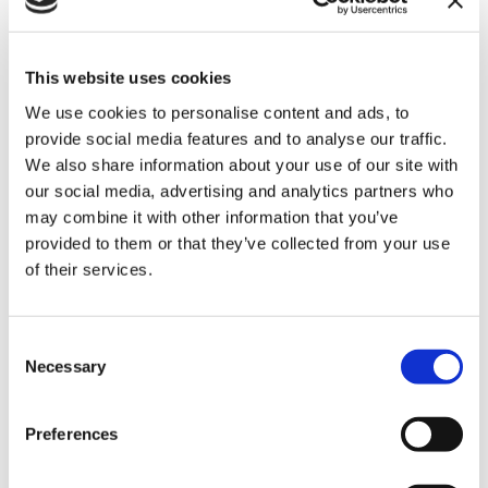
anagrafiche a quelle lavorative
con contenuti
specifici che rendano l’email, agli occhi di chi la
riceve, come un valore aggiunto e una fonte di
This website uses cookies
informazioni importante.
We use cookies to personalise content and ads, to
Il modo più semplice per creare delle
liste suddivise
provide social media features and to analyse our traffic.
e segmentate in base a determinate
We also share information about your use of our site with
caratteristiche
, che permettono una rapida
our social media, advertising and analytics partners who
personalizzazione delle email, è servendosi di un
may combine it with other information that you’ve
apposito
email marketing software
di automazione,
provided to them or that they’ve collected from your use
come ad esempio Infomail. I risultati sono
of their services.
significativi, oltre che analizzabili.
Più dell’80% delle
aziende che si convertono all’utilizzo di mail
Consent
personalizzate riscontrano dei miglioramenti a
Necessary
Selection
livello di apertura delle email.
Preferences
Vuoi mettere in pratica