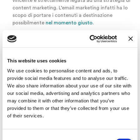
vincente è strettamente legata ad una strategia di
content marketing. L’email marketing infatti ha lo
scopo di portare i contenuti a destinazione
possibilmente
nel momento giusto
.
Ogni contenuto deve essere creato pensando a chi
lo leggerà. In particolare bisognerebbe pensare alle
domande e alle curiosità che la nostra audience
potrebbe avere e provare ad anticipare le risposte.
This website uses cookies
Anche in questo caso la personalizzazione gioca un
We use cookies to personalise content and ads, to
ruolo importante se pensiamo che un nuovo utente
provide social media features and to analyse our traffic.
potrebbe non avere le stesse “necessità” di un
We also share information about your use of our site with
cliente acquisito da tempo. Ritorna utile la
our social media, advertising and analytics partners who
possibilità di
segmentare la propria mailing list
may combine it with other information that you’ve
anche in base alla storia del contatto.
provided to them or that they’ve collected from your use
of their services.
Strategia,
Consent