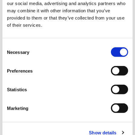
our social media, advertising and analytics partners who
Registrati subito a Infomail, per te
may combine it with other information that you’ve
provided to them or that they’ve collected from your use
500 invii omaggio e il nostro
of their services.
supporto telefonico dedicato.
INIZIA SUBITO
Consent
Necessary
Selection
Preferences
Statistics
Share:
Marketing
Show details