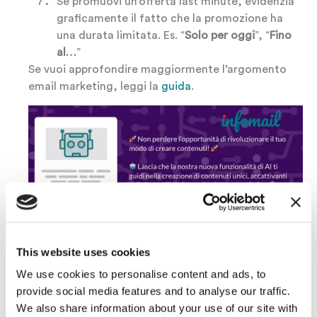
Se promuovi un’offerta last minute, evidenzia
graficamente il fatto che la promozione ha
una durata limitata. Es. “
Solo per oggi
”, “
Fino
al…
”
Se vuoi approfondire maggiormente l’argomento
email marketing, leggi la
guida
.
This website uses cookies
Vuoi provare Infomail
We use cookies to personalise content and ads, to
provide social media features and to analyse our traffic.
gratis e senza impegno?
We also share information about your use of our site with