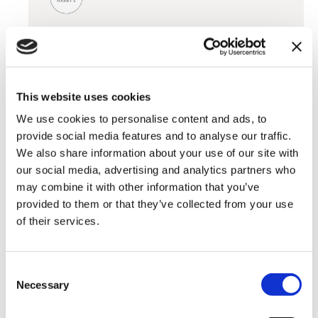
This website uses cookies
We use cookies to personalise content and ads, to
4. Minimalismo
provide social media features and to analyse our traffic.
We also share information about your use of our site with
our social media, advertising and analytics partners who
Le linee nette ed impattanti hanno preso il posto di
may combine it with other information that you’ve
format più elaborati e ricchi di sfumature: il
provided to them or that they’ve collected from your use
minimalismo – proprio dell’interior design – ha fatto
of their services.
capolino anche nell’email marketing, dimostrandosi
attraente e perfetto per una comunicazione diretta
ed efficace.
Consent
Necessary
Selection