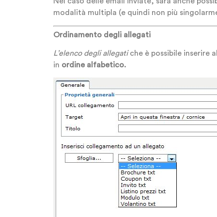
Nel caso delle email inviate, sarà anche possi
modalità multipla (e quindi non più singolarm
Ordinamento degli allegati
L’elenco degli allegati
che è possibile inserire 
in
ordine
alfabetico
.