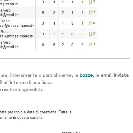
nare
, interamente o parzialmente, le
bozze
, le
email inviate
il
all’interno di una lista.
 risulterà agevolata.