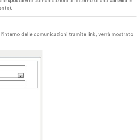
bile
spostare
le comunicazioni all’interno di una
cartella
in
ente).
all’interno delle comunicazioni tramite link, verrà mostrato