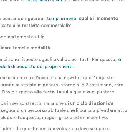
rischierà di
finire nello Spam
o di vedere annullate molte
ai pensando riguarda
i tempi di invio
:
qual è il momento
cata alle festività commerciali?
nno certamente utili:
rminare tempi e modalità
i sono risposte uguali e valide per tutti. Per questo,
è
elli di acquisto dei propri clienti.
zialmente tra l’invio di una newsletter e l’acquisto
periodo si attesta in genere intorno alle 2 settimane, sarà
’invio rispetto alla festività sulla quale vuoi puntare.
ica in senso stretto ma anche di
un ciclo di azioni da
ti seguono un percorso abituale che li porta a prendere atto
ncludere l’acquisto, magari grazie ad un incentivo.
cindere da questa consapevolezza e deve sempre e