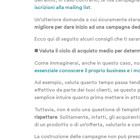
dell’anno, in caso contrario, la tua campagna 
iscrizioni alla mailing list
.
Un’ulteriore domanda a cui sicuramente star
migliore per dare inizio ad una campagna dedi
Ecco qui di seguito alcuni consigli che ti sara
◼️ Valuta il ciclo di acquisto medio per dete
Come immaginerai, anche in questo caso, non c
essenziale conoscere il proprio business e i mod
Ad esempio, valuta quanto tempo passa tenden
effettivo da parte dei tuoi clienti, se questo 
semplice intuire quanto prima mettere in atto l
Tuttavia, non è solo una questione di tempist
rispettare
. Solitamente, infatti, gli acquiren
di un prodotto o di un’offerta, valutarlo e co
La costruzione delle campagne non può pres