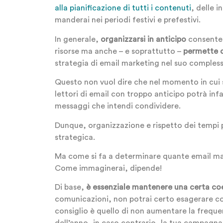
alla pianificazione di tutti i contenuti
, delle 
manderai nei periodi festivi e prefestivi.
In generale,
organizzarsi in anticipo
consente 
risorse ma anche – e soprattutto –
permette d
strategia di email marketing nel suo complesso
Questo non vuol dire che nel momento in cui s
lettori di email con troppo anticipo potrà in
messaggi che intendi condividere.
Dunque, organizzazione e rispetto dei tempi p
strategica.
Ma come si fa a determinare quante email ma
Come immaginerai, dipende!
Di base,
è essenziale mantenere una certa co
comunicazioni, non potrai certo esagerare co
consiglio è quello di non aumentare la frequenz